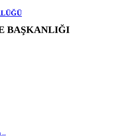
RLÜĞÜ
E BAŞKANLIĞI
...