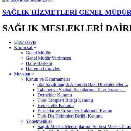
SAĞLIK HİZMETLERİ GENEL MÜDÜ
SAĞLIK MESLEKLERİ DAİR
Kurumsal
Genel Müdür
Genel Müdür Yardımcısı
Daire Başkanı
Dairenin Görevleri
Mevzuat
Kanun ve Kararnameler
663 Sayılı Sağlık Alanında Bazı Düzenlemeler ...
Tababet ve Şuabatı Sanatlarının Tarzı İcrasına ...
Dernekler Kanunu
Türk Tabipleri Birliği Kanunu
Hemşirelik Kanunu
Eczacılar ve Eczaneler Hakkında Kanun
Türk Diş Hekimleri Birliği Kanunu
Yönetmelikler
Sağlık Meslek Mensuplarının Serbest Meslek İcrası 