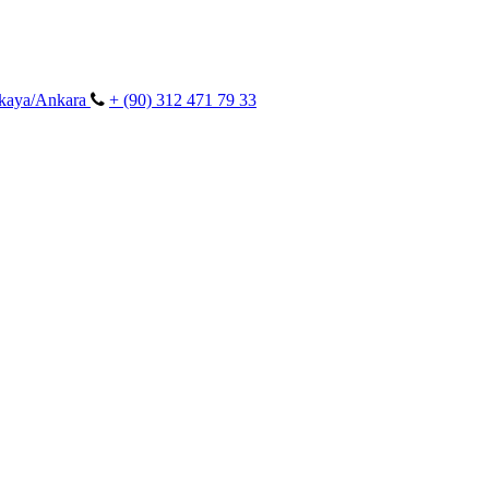
ankaya/Ankara
+ (90) 312 471 79 33