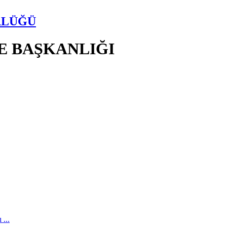
RLÜĞÜ
E BAŞKANLIĞI
...