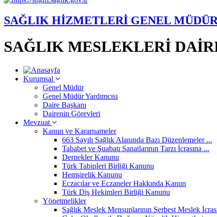
SAĞLIK HİZMETLERİ GENEL MÜDÜ
SAĞLIK MESLEKLERİ DAİR
Kurumsal
Genel Müdür
Genel Müdür Yardımcısı
Daire Başkanı
Dairenin Görevleri
Mevzuat
Kanun ve Kararnameler
663 Sayılı Sağlık Alanında Bazı Düzenlemeler ...
Tababet ve Şuabatı Sanatlarının Tarzı İcrasına ...
Dernekler Kanunu
Türk Tabipleri Birliği Kanunu
Hemşirelik Kanunu
Eczacılar ve Eczaneler Hakkında Kanun
Türk Diş Hekimleri Birliği Kanunu
Yönetmelikler
Sağlık Meslek Mensuplarının Serbest Meslek İcrası 